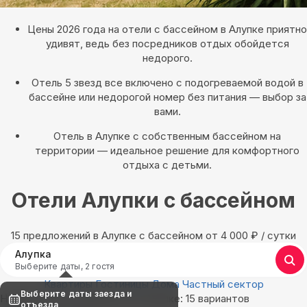
Цены 2026 года на отели с бассейном в Алупке приятно
удивят, ведь без посредников отдых обойдется
недорого.
Отель 5 звезд все включено с подогреваемой водой в
бассейне или недорогой номер без питания — выбор за
вами.
Отель в Алупке с собственным бассейном на
территории — идеальное решение для комфортного
отдыха с детьми.
Отели Алупки с бассейном
15 предложений в Алупке с бассейном oт 4 000
₽
/ сутки
Алупка
Выберите даты, 2 гостя
Квартиры
Гостиницы
Дома
Частный сектор
Выберите даты заезда и
Найдём, где остановиться в Алупке: 15 вариантов
отъезда