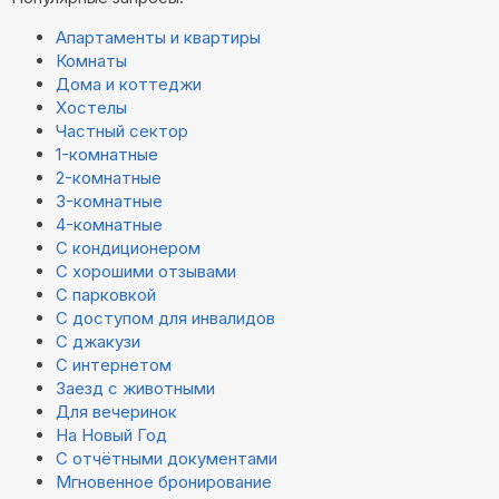
Апартаменты и квартиры
Комнаты
Дома и коттеджи
Хостелы
Частный сектор
1-комнатные
2-комнатные
3-комнатные
4-комнатные
С кондиционером
С хорошими отзывами
С парковкой
С доступом для инвалидов
С джакузи
С интернетом
Заезд с животными
Для вечеринок
На Новый Год
С отчётными документами
Мгновенное бронирование