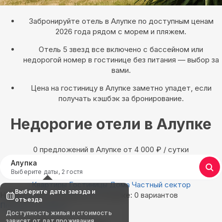
Забронируйте отель в Алупке по доступным ценам
2026 года рядом с морем и пляжем.
Отель 5 звезд все включено с бассейном или
недорогой номер в гостинице без питания — выбор за
вами.
Цена на гостиницу в Алупке заметно упадет, если
получать кэшбэк за бронирование.
Недорогие отели в Алупке
0 предложений в Алупке oт 4 000
₽
/ сутки
Алупка
Выберите даты, 2 гостя
Квартиры
Гостиницы
Дома
Частный сектор
Выберите даты заезда и
Найдём, где остановиться в Алупке: 0 вариантов
отъезда
Показать на карте
Доступность жилья и стоимость
зависят от дат проживания