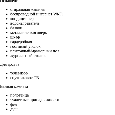
Оснащение
стиральная машина
беспроводной интернет Wi-Fi
кондиционер
водонагреватель
балкон
металлическая дверь
шкаф
гардеробная
гостиный уголок
плиточный/мраморный пол
журнальный столик
Для досуга
телевизор
спутниковое ТВ
Ванная комната
полотенца
туалетные принадлежности
фен
душ