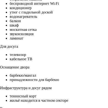
беспроводной интернет Wi-Fi
кондиционер
утюг с гладильной доской
водонагреватель
балкон
шкаф
москитная сетка
звукоизоляция
ламинат
Для досуга
телевизор
кабельное ТВ
Оснащение двора
барбекю/мангал
принадлежности для барбекю
Инфраструктура и досуг рядом
теннисный корт
жильё находится в частном секторе