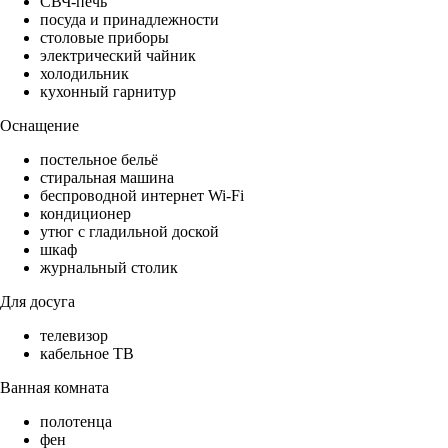
СВЧ-печь
посуда и принадлежности
столовые приборы
электрический чайник
холодильник
кухонный гарнитур
Оснащение
постельное бельё
стиральная машина
беспроводной интернет Wi-Fi
кондиционер
утюг с гладильной доской
шкаф
журнальный столик
Для досуга
телевизор
кабельное ТВ
Ванная комната
полотенца
фен