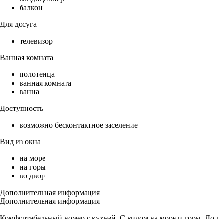
балкон
Для досуга
телевизор
Ванная комната
полотенца
ванная комната
ванна
Доступность
возможно бесконтактное заселение
Вид из окна
на море
на горы
во двор
Дополнительная информация
Дополнительная информация
Комфортабельный номер с кухней. С видом на море и горы. До 