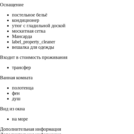
Оснащение
постельное бельё
кондиционер
утюг с гладильной доской
москитная сетка
Мансарда
label_property_cleaner
вешалка для одежды
Входит в стоимость проживания
трансфер
Ванная комната
полотенца
фен
душ
Вид из окна
на море
Дополнительная информация