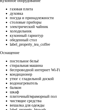
Кухонное оборудование
газовая плита
духовка
посуда и принадлежности
столовые приборы
электрический чайник
холодильник
кухонный гарнитур
обеденный стол
label_property_tea_coffee
Оснащение
постельное бельё
стиральная машина
беспроводной интернет Wi-Fi
кондиционер
утюг с гладильной доской
водонагреватель
балкон
шкаф
плиточный/мраморный пол
чистящие средства
вешалка для одежды
label_property_btowels