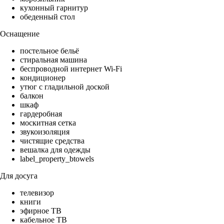
кухонный гарнитур
обеденный стол
Оснащение
постельное бельё
стиральная машина
беспроводной интернет Wi-Fi
кондиционер
утюг с гладильной доской
балкон
шкаф
гардеробная
москитная сетка
звукоизоляция
чистящие средства
вешалка для одежды
label_property_btowels
Для досуга
телевизор
книги
эфирное ТВ
кабельное ТВ