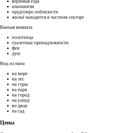
верховая езда
альпинизм
пруд/озеро поблизости
жильё находится в частном секторе
Ванная комната
полотенца
туалетные принадлежности
фен
душ
Вид из окна
на море
на лес
на горы
на парк
на город
на улицу
во двор
на сад
Цены