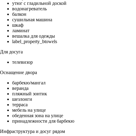
утюг с гладильной доской
водонагреватель
балкон
сушильная машина
шкаф
ламинат
вешалка для одежды
label_property_btowels
Для досуга
телевизор
Оснащение двора
барбекю/мангал
веранда
пляжный зонтик
шезлонги
терраса
мебель на улице
обеденная зона на улице
принадлежности для барбекю
Инфраструктура и досуг рядом