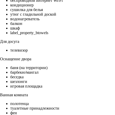
беспроводной интернет Wi-Fi
кондиционер
сушилка для белья
утюг с гладильной доской
водонагреватель
балкон
шкаф
label_property_btowels
Для досуга
телевизор
Оснащение двора
баня (на территории)
барбекю/мангал
беседка
шезлонги
игровая площадка
Ванная комната
полотенца
туалетные принадлежности
фен