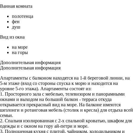
Ванная комната
полотенца
фен
душ
Вид из окна
на море
на горы
Дополнительная информация
Дополнительная информация
Апартаменты с балконом находятся на 1-й береговой линии, на
5-м этаже (вход со стороны спуска к морю и находится на
уровне 5-го этажа). Апартаменты состоят из:
1. Просторного зала с мебелью, телевизором и панорамными
окнами и выходом на большой балкон - терраса откуда
открывается прекрасный вид на море. На балконе имеются
шезлонги и ротанговая мебель (столик и кресла) для отдыха всей
семьи.
2. Спальня изолированная с 2-х спальной кроватью, шкафом для
одежды и с окном на гору ай-петри и море.
3. Полноценная кухня с плитой, чайником, холодильником и